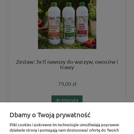
Zestaw: 3x1l nawozy do warzyw, owoców i
trawy
79,00 zł
do koszyka
Dbamy o Twoją prywatność
«
1
2
3
»
Pliki cookies i pokrewne im technologie umożliwiają poprawne
działanie strony i pomagają nam dostosować ofertę do Twoich