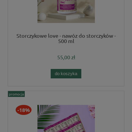
Storczykowe love - nawóz do storczyków -
500 ml
55,00 zł
do koszyka
promocja
-18%