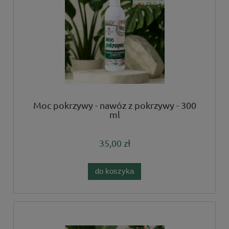
Moc pokrzywy - nawóz z pokrzywy - 300
ml
35,00 zł
do koszyka