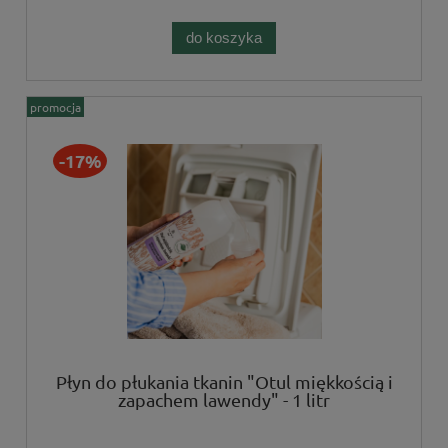
do koszyka
promocja
-17%
Płyn do płukania tkanin "Otul miękkością i
zapachem lawendy" - 1 litr