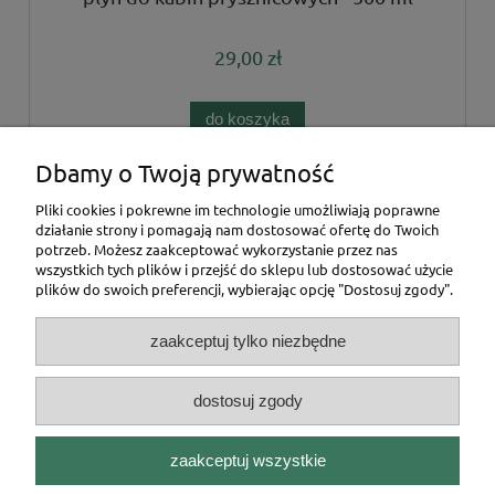
29,00 zł
do koszyka
Dbamy o Twoją prywatność
«
1
2
3
»
Pliki cookies i pokrewne im technologie umożliwiają poprawne
działanie strony i pomagają nam dostosować ofertę do Twoich
potrzeb. Możesz zaakceptować wykorzystanie przez nas
Pomoc
wszystkich tych plików i przejść do sklepu lub dostosować użycie
plików do swoich preferencji, wybierając opcję "Dostosuj zgody".
Moje konto
zaakceptuj tylko niezbędne
Płatności i dostawa
dostosuj zgody
Informacje
zaakceptuj wszystkie
O nas