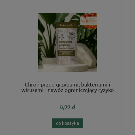
Chroń przed grzybami, bakteriami i
wirusami - nawóz ograniczający ryzyko
chorób
8,99 zł
do koszyka