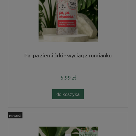
Pa, pa ziemiórki - wyciąg z rumianku
5,99 zł
do koszyka
nowość