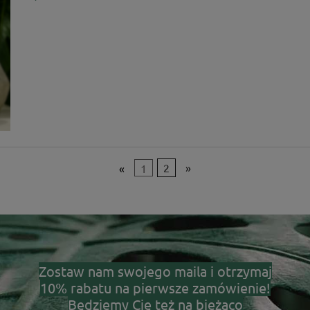
«
1
2
»
Zostaw nam swojego maila i otrzymaj
10% rabatu na pierwsze zamówienie!
Będziemy Cię też na bieżąco