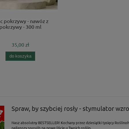
c pokrzywy - nawóz z
pokrzywy - 300 ml
35,00 zł
do koszyka
Spraw, by szybciej rosły - stymulator wzro
Nasz absolutny BESTSELLER! Kochany przez dziesiątki tysięcy Roślinoh
najlepszy sposób na nowe liście u Twoich roślin.