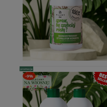
promocja
-9%