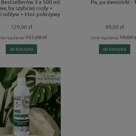
Bestsellerów 3 x 500 ml:
Pa, pa ziemiórki - 1
w, by szybciej rosły +
i odżyw + Moc pokrzywy
129,00 zł
89,00 zł
157,00 zł
99,00 z
ena regularna:
Cena regularna:
do koszyka
do koszyka