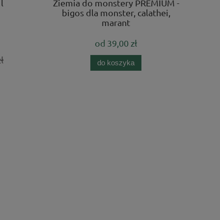
l
Ziemia do monstery PREMIUM -
bigos dla monster, calathei,
marant
od
39,00 zł
ł
do koszyka