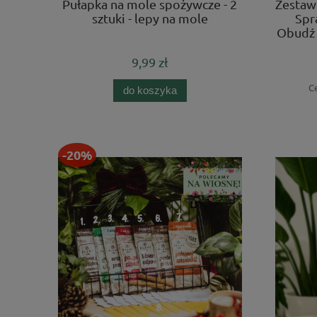
Pułapka na mole spożywcze - 2
Zestaw 
sztuki - lepy na mole
Spra
Obudź 
9,99 zł
C
do koszyka
-20%